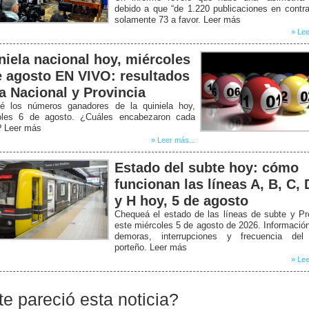
debido a que “de 1.220 publicaciones en contr
solamente 73 a favor. Leer más
» Lee
niela nacional hoy, miércoles
e agosto EN VIVO: resultados
la Nacional y Provincia
é los números ganadores de la quiniela hoy,
oles 6 de agosto. ¿Cuáles encabezaron cada
? Leer más
» Leer más...
Estado del subte hoy: cómo
funcionan las líneas A, B, C, 
y H hoy, 5 de agosto
Chequeá el estado de las líneas de subte y P
este miércoles 5 de agosto de 2026. Informació
demoras, interrupciones y frecuencia del
porteño. Leer más
» Lee
te pareció esta noticia?