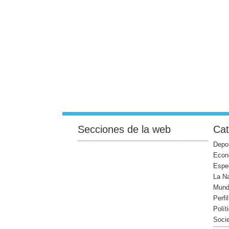
Secciones de la web
Cat
Depo
Econ
Espe
La N
Mun
Perfi
Polít
Soci