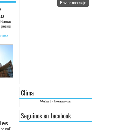
Enviar mensaje
o
to
l Banco
0 pesos
r más...
Clima
Weather by Freemeteo.com
Seguinos en facebook
les
rutal”