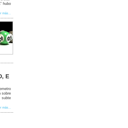
a” hubo
r más...
D, E
remetro
n sobre
 subte
r más...