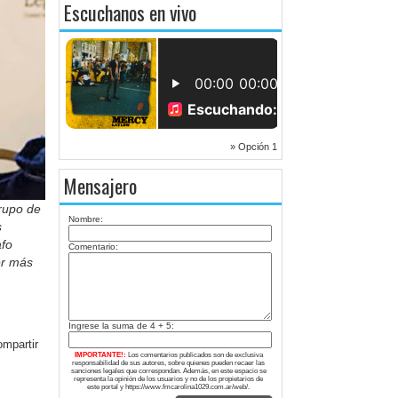
Escuchanos en vivo
» Opción 1
Mensajero
rupo de
Nombre:
s
afo
Comentario:
eer más
Ingrese la suma de 4 + 5:
IMPORTANTE!:
Los comentarios publicados son de exclusiva
responsabilidad de sus autores, sobre quienes pueden recaer las
sanciones legales que correspondan. Además, en este espacio se
representa la opinión de los usuarios y no de los propietarios de
este portal y https://www.fmcarolina1029.com.ar/web/.