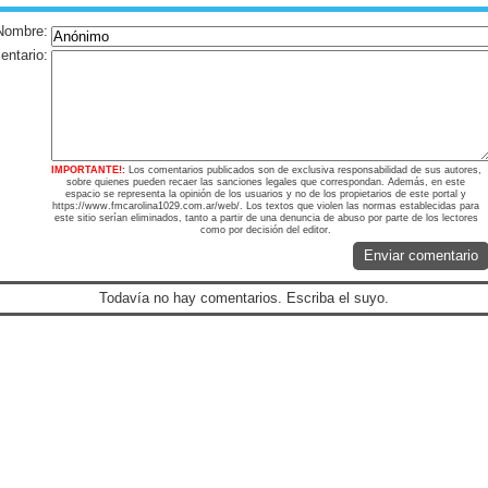
Nombre:
ntario:
IMPORTANTE!:
Los comentarios publicados son de exclusiva responsabilidad de sus autores,
sobre quienes pueden recaer las sanciones legales que correspondan. Además, en este
espacio se representa la opinión de los usuarios y no de los propietarios de este portal y
https://www.fmcarolina1029.com.ar/web/. Los textos que violen las normas establecidas para
este sitio serían eliminados, tanto a partir de una denuncia de abuso por parte de los lectores
como por decisión del editor.
Enviar comentario
Todavía no hay comentarios. Escriba el suyo.