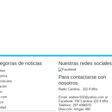
egorías de noticias
Nuestras redes sociales
rtes
omía
Para contactarse con
ctáculos
nosotros
ación
Radio Carolina - 102.9 Mhz
do
l.com
Email: andresr102@yahoo.com.ar
Facebook: FM Carolina 102.9 Mhz
ica
Teléfono: 297 4396070
edad
Dirección: Artigas 480