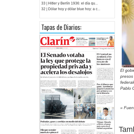
33 | Hitler y Berlín 1936: el día qu...
32 | Dólar hoy y dólar blue hoy: a c...
Tapas de Diarios:
El gob
presos 
federal
Pablo G
» Fuent
Tamb