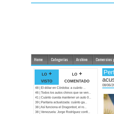
Home
Categorías
Archivo
Comercios y
Per
lo +
lo +
acus
visto
comentado
08/06/
48 | El dólar en Córdoba: a cuánto ...
46 | Todos los autos chinos que se ven...
41 | Cuánto cuesta mantener un auto 0...
39 | Paritaria actualizada: cuánto ga...
38 | Así funciona el Dragonbot, el ro...
38 | Venezuela: Jorge Rodríguez confi...