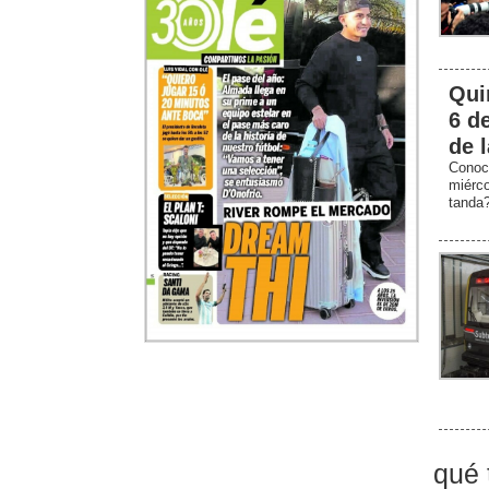
Qui
6 d
de 
Conoc
miérc
tanda
qué 