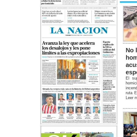
No l
hom
acu
esp
El su
homici
incen
ruta E
Leer 