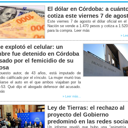
El dólar en Córdoba: a cuánt
cotiza este viernes 7 de agos
Este viernes 7 de agosto el dólar oficial en e
Nación se vende a 1.470 pesos y cotiza a 1.52
para la compra. Leer más
» Lee
e explotó el celular: un
bre fue detenido en Córdoba
sado por el femicidio de su
osa
puesto autor, de 43 años, está imputado de
dio calificado por el vínculo. La mujer murió tras
diarse el auto en el que ambos viajaban por la
-53. Qué dijo el abogado defensor del acusado.
más
» Leer más...
Ley de Tierras: el rechazo al
proyecto del Gobierno
predominó en las redes socia
Un informe reveló que hubo una “asimetría b