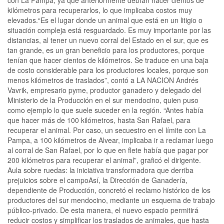
con La Pampa, ya que anteriormente debían hacer cientos de
kilómetros para recuperarlos, lo que implicaba costos muy
elevados.“Es el lugar donde un animal que está en un litigio o
situación compleja está resguardado. Es muy importante por las
distancias, al tener un nuevo corral del Estado en el sur, que es
tan grande, es un gran beneficio para los productores, porque
tenían que hacer cientos de kilómetros. Se traduce en una baja
de costo considerable para los productores locales, porque son
menos kilómetros de traslados”, contó a LA NACION Andrés
Vavrik, empresario pyme, productor ganadero y delegado del
Ministerio de la Producción en el sur mendocino, quien puso
como ejemplo lo que suele suceder en la región. “Antes había
que hacer más de 100 kilómetros, hasta San Rafael, para
recuperar el animal. Por caso, un secuestro en el límite con La
Pampa, a 100 kilómetros de Alvear, implicaba ir a reclamar luego
al corral de San Rafael, por lo que en flete había que pagar por
200 kilómetros para recuperar el animal”, graficó el dirigente.
Aula sobre ruedas: la iniciativa transformadora que derriba
prejuicios sobre el campoAsí, la Dirección de Ganadería,
dependiente de Producción, concretó el reclamo histórico de los
productores del sur mendocino, mediante un esquema de trabajo
público-privado. De esta manera, el nuevo espacio permitirá
reducir costos y simplificar los traslados de animales, que hasta