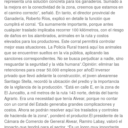
representa una solución concreta para los ganaderos. Sumado a
la mejora en la conectividad de la zona, creemos que estamos en
el camino correcto”, señaló. En tanto, el director provincial de
Ganadería, Roberto Ríos, explicó en detalle la función que
cumplirá el corral. “Es sumamente importante, porque antes
cualquier traslado implicaba recorrer 100 kilómetros, con el riesgo
de daños en los alambrados, animales en la ruta y costos
elevados para los productores. Este corral permitirá controlar
mejor esas situaciones. La Policía Rural traerá aquí los animales
que se encuentren sueltos en la vía pública, aplicando las
sanciones correspondientes. No se busca perjudicar a nadie, sino
resguardar la seguridad y la vida humana”.Opinión: eliminar las
retenciones para crear 50.000 empleos por añoEl inversor
privado que llevó adelante la construcción, el joven alvearense
Santiago Stella, recordó la ubicación del predio y la importancia
de la vigilancia de la producción. “Está en calle E, en la zona de
El Juncalito, a mil metros de la ruta 143 norte, detrás del barrio
Agrario. Era una necesidad que tenía Alvear, porque no contar
con un corral del Estado generaba grandes complicaciones y
costos. Ahora se podrán resolver aquí los traslados y controles
de hacienda de la zona”, ponderó el productor.El presidente de la
Cámara de Comercio de General Alvear, Ramiro Labay, valoró el
impacto que tendrá para el sector. “Es un logro muy importante.