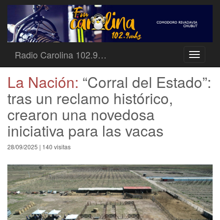
Radio Carolina 102.9…
Toggle
navigati
La Nación:
“Corral del Estado”:
tras un reclamo histórico,
crearon una novedosa
iniciativa para las vacas
28/09/2025 | 140 visitas