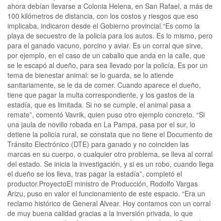
ahora debían llevarse a Colonia Helena, en San Rafael, a más de
100 kilómetros de distancia, con los costos y riesgos que eso
implicaba, indicaron desde el Gobierno provincial.“Es como la
playa de secuestro de la policía para los autos. Es lo mismo, pero
para el ganado vacuno, porcino y aviar. Es un corral que sirve,
por ejemplo, en el caso de un caballo que anda en la calle, que
se le escapó al dueño, para sea llevado por la policía. Es por un
tema de bienestar animal: se lo guarda, se lo atiende
sanitariamente, se le da de comer. Cuando aparece el dueño,
tiene que pagar la multa correspondiente, y los gastos de la
estadía, que es limitada. Si no se cumple, el animal pasa a
remate”, comentó Vavrik, quien puso otro ejemplo concreto. “Si
una jaula de novillo robada en La Pampa, pasa por el sur, lo
detiene la policía rural, se constata que no tiene el Documento de
Tránsito Electrónico (DTE) para ganado y no coinciden las
marcas en su cuerpo, o cualquier otro problema, se lleva al corral
del estado. Se inicia la investigación, y si es un robo, cuando llega
el dueño se los lleva, tras pagar la estadía”, completó el
productor.ProyectoEl ministro de Producción, Rodolfo Vargas
Arizu, puso en valor el funcionamiento de este espacio. “Era un
reclamo histórico de General Alvear. Hoy contamos con un corral
de muy buena calidad gracias a la inversión privada, lo que