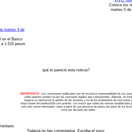
VIVO: resu
Conoce los n
martes 5 de
te martes 4 de
al en el Banco
 a 1.515 pesos
qué te pareció esta noticia?
IMPORTANTE!:
Los comentarios publicados son de exclusiva responsabilidad de sus auto
sobre quienes pueden recaer las sanciones legales que correspondan. Además, en est
espacio se representa la opinión de los usuarios y no de los propietarios de este portal 
https://www.fmcarolina1029.com.ar/web/. Los textos que violen las normas establecidas 
este sitio serían eliminados, tanto a partir de una denuncia de abuso por parte de los lect
como por decisión del editor.
mentario
Todavía no hay comentarios. Escriba el suyo.