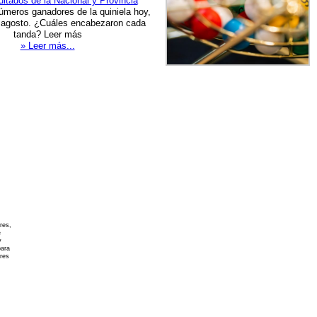
ltados de la Nacional y Provincia
úmeros ganadores de la quiniela hoy,
 agosto. ¿Cuáles encabezaron cada
tanda? Leer más
» Leer más...
res,
e
y
para
ores