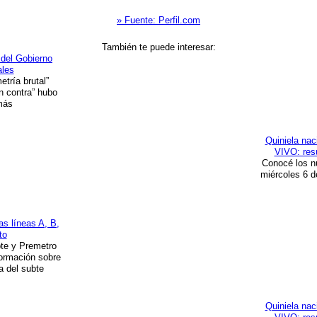
» Fuente: Perfil.com
También te puede interesar:
 del Gobierno
ales
tría brutal”
n contra” hubo
más
Quiniela nac
VIVO: resu
Conocé los n
miércoles 6 
as líneas A, B,
to
bte y Premetro
formación sobre
a del subte
Quiniela nac