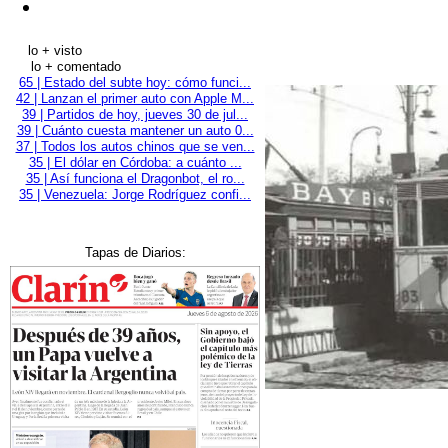
lo + visto
lo + comentado
65 | Estado del subte hoy: cómo funci...
42 | Lanzan el primer auto con Apple M...
39 | Partidos de hoy, jueves 30 de jul...
39 | Cuánto cuesta mantener un auto 0...
37 | Todos los autos chinos que se ven...
35 | El dólar en Córdoba: a cuánto ...
35 | Así funciona el Dragonbot, el ro...
35 | Venezuela: Jorge Rodríguez confi...
Tapas de Diarios: