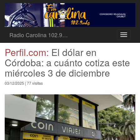
Radio Carolina 102.9…
Toggle
navigati
Perfil.com:
El dólar en
Córdoba: a cuánto cotiza este
miércoles 3 de diciembre
03/12/2025 | 77 visitas