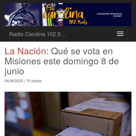
Radio Carolina 102.9…
Toggle
navigati
La Nación:
Qué se vota en
Misiones este domingo 8 de
junio
04/06/2025 | 75 visitas