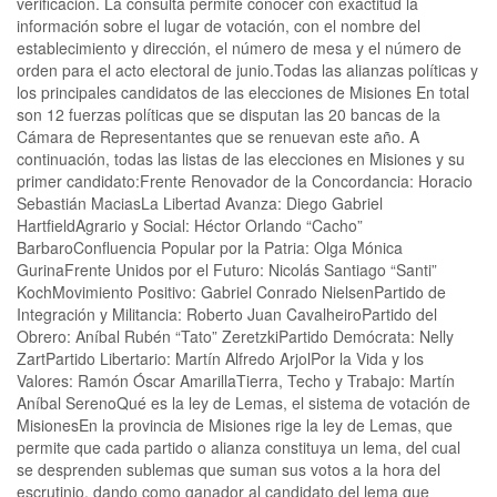
verificación. La consulta permite conocer con exactitud la
información sobre el lugar de votación, con el nombre del
establecimiento y dirección, el número de mesa y el número de
orden para el acto electoral de junio.Todas las alianzas políticas y
los principales candidatos de las elecciones de Misiones En total
son 12 fuerzas políticas que se disputan las 20 bancas de la
Cámara de Representantes que se renuevan este año. A
continuación, todas las listas de las elecciones en Misiones y su
primer candidato:Frente Renovador de la Concordancia: Horacio
Sebastián MaciasLa Libertad Avanza: Diego Gabriel
HartfieldAgrario y Social: Héctor Orlando “Cacho”
BarbaroConfluencia Popular por la Patria: Olga Mónica
GurinaFrente Unidos por el Futuro: Nicolás Santiago “Santi”
KochMovimiento Positivo: Gabriel Conrado NielsenPartido de
Integración y Militancia: Roberto Juan CavalheiroPartido del
Obrero: Aníbal Rubén “Tato” ZeretzkiPartido Demócrata: Nelly
ZartPartido Libertario: Martín Alfredo ArjolPor la Vida y los
Valores: Ramón Óscar AmarillaTierra, Techo y Trabajo: Martín
Aníbal SerenoQué es la ley de Lemas, el sistema de votación de
MisionesEn la provincia de Misiones rige la ley de Lemas, que
permite que cada partido o alianza constituya un lema, del cual
se desprenden sublemas que suman sus votos a la hora del
escrutinio, dando como ganador al candidato del lema que