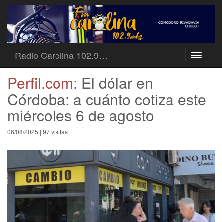
Radio Carolina 102.9…
Toggle
navigati
Perfil.com:
El dólar en
Córdoba: a cuánto cotiza este
miércoles 6 de agosto
06/08/2025 | 97 visitas