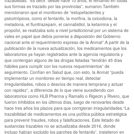
trazabilidad. “Es decir: desde hace 10 años, el fentanilo en todas
sus formas es trazado por las provincias”, sumaron.También
mencionaron que el monitoreo de “estupefacientes y
psicotrópicos, como el fentanilo, la morfina, la oxicodona, la
metadona, el flunitrazepam, el cannabidiol, la ketamina y el
propofol, se realizaba solo a nivel jurisdiccional por un sistema de
vales en papel que debía ponerse a disposición del Gobierno
nacional ante el requerimiento expreso de la Anmat”.A partir de la
publicación de la nueva actualización, los medicamentos que los
laboratorios ya hayan registrados ante la agencia regulatoria y
que contengan alguno de las drogas listadas “tendrán 45 días
hábiles para cumplir con los nuevos requerimientos” de
seguimiento. Confían en Salud que, con esto, la Anmat “pueda
implementar un monitoreo en tiempo real, detectar
irregularidades, robos o desvíos de manera temprana y actuar
con rapidez”, a diferencia de lo que viene sucediendo con
laboratorios como HLB Pharma y Ramallo o Rigecin y Rivero, que
fueron inhibidos en los últimos días, luego de renovarles desde
hace tres años los plazos para que corrigieran irregularidades.“La
trazabilidad de medicamentos es una política pública estratégica
para prevenir fraudes, robos y falsificaciones. Este listado de
sustancias trazables no se actualizaba desde 2016, donde
incluso habían excluido los parches de fentanilo”, insistieron en