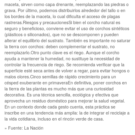
maceta, sirven como capa drenante, reemplazando las piedras o
grava. Por último, podemos distribuirlos alrededor del tallo o en
los bordes de la maceta, lo cual dificulta el acceso de plagas
rastreras.Riesgos y precaucionesSi bien el corcho natural es
seguro y beneficioso, conviene evitar el uso de corchos sintéticos
(plásticos o siliconados), que no se descomponen y pueden
alterar el equilibrio del sustrato. También es importante no saturar
la tierra con corchos: deben complementar el sustrato, no
reemplazarlo.Otro punto clave es el riego. Aunque el corcho
ayuda a mantener la humedad, no sustituye la necesidad de
controlar la frecuencia de riego. Se recomienda verificar que la
superficie esté seca antes de volver a regar, para evitar hongos o
malos olores.Cinco semillas de rápido crecimiento para un
césped exuberante en primaveraEn definitiva, poner corchos en
la tierra de las plantas es mucho más que una curiosidad
decorativa. Es una técnica sencilla, ecológica y efectiva que
aprovecha un residuo doméstico para mejorar la salud vegetal.
En un contexto donde cada gesto cuenta, esta práctica se
inscribe en una tendencia más amplia: la de integrar el reciclaje a
la vida cotidiana, incluso en el rincón verde de casa.
» Fuente: La Nación