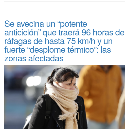
Se avecina un “potente
anticiclón” que traerá 96 horas de
ráfagas de hasta 75 km/h y un
fuerte “desplome térmico”: las
zonas afectadas