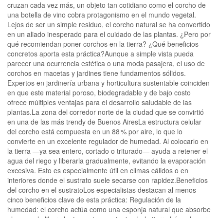
cruzan cada vez más, un objeto tan cotidiano como el corcho de
una botella de vino cobra protagonismo en el mundo vegetal.
Lejos de ser un simple residuo, el corcho natural se ha convertido
en un aliado inesperado para el cuidado de las plantas. ¿Pero por
qué recomiendan poner corchos en la tierra? ¿Qué beneficios
concretos aporta esta práctica?Aunque a simple vista pueda
parecer una ocurrencia estética o una moda pasajera, el uso de
corchos en macetas y jardines tiene fundamentos sólidos.
Expertos en jardinería urbana y horticultura sustentable coinciden
en que este material poroso, biodegradable y de bajo costo
ofrece múltiples ventajas para el desarrollo saludable de las
plantas.La zona del corredor norte de la ciudad que se convirtió
en una de las más trendy de Buenos AiresLa estructura celular
del corcho está compuesta en un 88 % por aire, lo que lo
convierte en un excelente regulador de humedad. Al colocarlo en
la tierra —ya sea entero, cortado o triturado— ayuda a retener el
agua del riego y liberarla gradualmente, evitando la evaporación
excesiva. Esto es especialmente útil en climas cálidos o en
interiores donde el sustrato suele secarse con rapidez.Beneficios
del corcho en el sustratoLos especialistas destacan al menos
cinco beneficios clave de esta práctica: Regulación de la
humedad: el corcho actúa como una esponja natural que absorbe