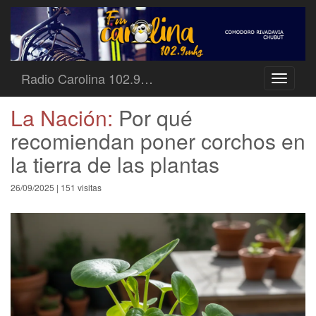
Radio Carolina 102.9…
Toggle
navigati
La Nación:
Por qué
recomiendan poner corchos en
la tierra de las plantas
26/09/2025 | 151 visitas