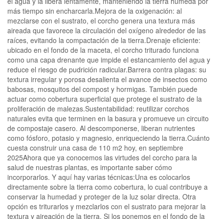
el agua y la libera lentamente, manteniendo la tierra húmeda por
más tiempo sin encharcarla.Mejora de la oxigenación: al
mezclarse con el sustrato, el corcho genera una textura más
aireada que favorece la circulación del oxígeno alrededor de las
raíces, evitando la compactación de la tierra.Drenaje eficiente:
ubicado en el fondo de la maceta, el corcho triturado funciona
como una capa drenante que impide el estancamiento del agua y
reduce el riesgo de pudrición radicular.Barrera contra plagas: su
textura irregular y porosa desalienta el avance de insectos como
babosas, mosquitos del compost y hormigas. También puede
actuar como cobertura superficial que protege el sustrato de la
proliferación de malezas.Sustentabilidad: reutilizar corchos
naturales evita que terminen en la basura y promueve un circuito
de compostaje casero. Al descomponerse, liberan nutrientes
como fósforo, potasio y magnesio, enriqueciendo la tierra.Cuánto
cuesta construir una casa de 110 m2 hoy, en septiembre
2025Ahora que ya conocemos las virtudes del corcho para la
salud de nuestras plantas, es importante saber cómo
incorporarlos. Y aquí hay varias técnicas:Una es colocarlos
directamente sobre la tierra como cobertura, lo cual contribuye a
conservar la humedad y proteger de la luz solar directa. Otra
opción es triturarlos y mezclarlos con el sustrato para mejorar la
textura y aireación de la tierra. Si los ponemos en el fondo de la