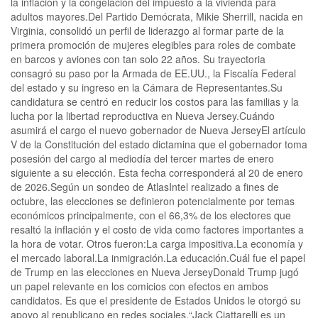
la inflación y la congelación del impuesto a la vivienda para
adultos mayores.Del Partido Demócrata, Mikie Sherrill, nacida en
Virginia, consolidó un perfil de liderazgo al formar parte de la
primera promoción de mujeres elegibles para roles de combate
en barcos y aviones con tan solo 22 años. Su trayectoria
consagró su paso por la Armada de EE.UU., la Fiscalía Federal
del estado y su ingreso en la Cámara de Representantes.Su
candidatura se centró en reducir los costos para las familias y la
lucha por la libertad reproductiva en Nueva Jersey.Cuándo
asumirá el cargo el nuevo gobernador de Nueva JerseyEl artículo
V de la Constitución del estado dictamina que el gobernador toma
posesión del cargo al mediodía del tercer martes de enero
siguiente a su elección. Esta fecha corresponderá al 20 de enero
de 2026.Según un sondeo de AtlasIntel realizado a fines de
octubre, las elecciones se definieron potencialmente por temas
económicos principalmente, con el 66,3% de los electores que
resaltó la inflación y el costo de vida como factores importantes a
la hora de votar. Otros fueron:La carga impositiva.La economía y
el mercado laboral.La inmigración.La educación.Cuál fue el papel
de Trump en las elecciones en Nueva JerseyDonald Trump jugó
un papel relevante en los comicios con efectos en ambos
candidatos. Es que el presidente de Estados Unidos le otorgó su
apoyo al republicano en redes sociales.“Jack Ciattarelli es un