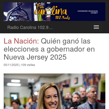
Radio Carolina 102.9…
Toggle
navigati
La Nación:
Quién ganó las
elecciones a gobernador en
Nueva Jersey 2025
05/11/2025 | 109 visitas