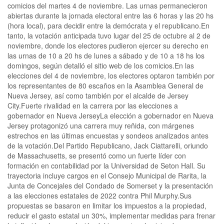
comicios del martes 4 de noviembre. Las urnas permanecieron
abiertas durante la jornada electoral entre las 6 horas y las 20 hs
(hora local), para decidir entre la demócrata y el republicano.En
tanto, la votación anticipada tuvo lugar del 25 de octubre al 2 de
noviembre, donde los electores pudieron ejercer su derecho en
las urnas de 10 a 20 hs de lunes a sábado y de 10 a 18 hs los
domingos, según detalló el sitio web de los comicios.En las
elecciones del 4 de noviembre, los electores optaron también por
los representantes de 80 escaños en la Asamblea General de
Nueva Jersey, así como también por el alcalde de Jersey
City.Fuerte rivalidad en la carrera por las elecciones a
gobernador en Nueva JerseyLa elección a gobernador en Nueva
Jersey protagonizó una carrera muy reñida, con márgenes
estrechos en las últimas encuestas y sondeos analizados antes
de la votación.Del Partido Republicano, Jack Ciattarelli, oriundo
de Massachusetts, se presentó como un fuerte líder con
formación en contabilidad por la Universidad de Seton Hall. Su
trayectoria incluye cargos en el Consejo Municipal de Rarita, la
Junta de Concejales del Condado de Somerset y la presentación
a las elecciones estatales de 2022 contra Phil Murphy.Sus
propuestas se basaron en limitar los impuestos a la propiedad,
reducir el gasto estatal un 30%, implementar medidas para frenar