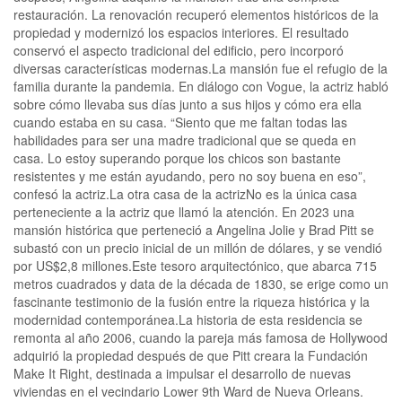
restauración. La renovación recuperó elementos históricos de la
propiedad y modernizó los espacios interiores. El resultado
conservó el aspecto tradicional del edificio, pero incorporó
diversas características modernas.La mansión fue el refugio de la
familia durante la pandemia. En diálogo con Vogue, la actriz habló
sobre cómo llevaba sus días junto a sus hijos y cómo era ella
cuando estaba en su casa. “Siento que me faltan todas las
habilidades para ser una madre tradicional que se queda en
casa. Lo estoy superando porque los chicos son bastante
resistentes y me están ayudando, pero no soy buena en eso”,
confesó la actriz.La otra casa de la actrizNo es la única casa
perteneciente a la actriz que llamó la atención. En 2023 una
mansión histórica que perteneció a Angelina Jolie y Brad Pitt se
subastó con un precio inicial de un millón de dólares, y se vendió
por US$2,8 millones.Este tesoro arquitectónico, que abarca 715
metros cuadrados y data de la década de 1830, se erige como un
fascinante testimonio de la fusión entre la riqueza histórica y la
modernidad contemporánea.La historia de esta residencia se
remonta al año 2006, cuando la pareja más famosa de Hollywood
adquirió la propiedad después de que Pitt creara la Fundación
Make It Right, destinada a impulsar el desarrollo de nuevas
viviendas en el vecindario Lower 9th Ward de Nueva Orleans.