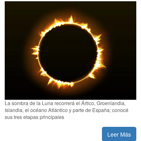
La sombra de la Luna recorrerá el Ártico, Groenlandia,
Islandia, el océano Atlántico y parte de España; conocé
sus tres etapas principales
Leer Más