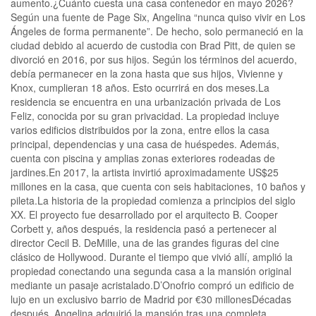
aumento.¿Cuánto cuesta una casa contenedor en mayo 2026?
Según una fuente de Page Six, Angelina “nunca quiso vivir en Los
Ángeles de forma permanente”. De hecho, solo permaneció en la
ciudad debido al acuerdo de custodia con Brad Pitt, de quien se
divorció en 2016, por sus hijos. Según los términos del acuerdo,
debía permanecer en la zona hasta que sus hijos, Vivienne y
Knox, cumplieran 18 años. Esto ocurrirá en dos meses.La
residencia se encuentra en una urbanización privada de Los
Feliz, conocida por su gran privacidad. La propiedad incluye
varios edificios distribuidos por la zona, entre ellos la casa
principal, dependencias y una casa de huéspedes. Además,
cuenta con piscina y amplias zonas exteriores rodeadas de
jardines.En 2017, la artista invirtió aproximadamente US$25
millones en la casa, que cuenta con seis habitaciones, 10 baños y
pileta.La historia de la propiedad comienza a principios del siglo
XX. El proyecto fue desarrollado por el arquitecto B. Cooper
Corbett y, años después, la residencia pasó a pertenecer al
director Cecil B. DeMille, una de las grandes figuras del cine
clásico de Hollywood. Durante el tiempo que vivió allí, amplió la
propiedad conectando una segunda casa a la mansión original
mediante un pasaje acristalado.D’Onofrio compró un edificio de
lujo en un exclusivo barrio de Madrid por €30 millonesDécadas
después, Angelina adquirió la mansión tras una completa