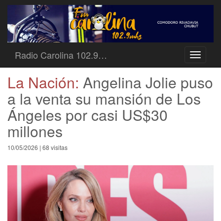
Radio Carolina 102.9…
Toggle
navigati
La Nación:
Angelina Jolie puso
a la venta su mansión de Los
Ángeles por casi US$30
millones
10/05/2026 | 68 visitas