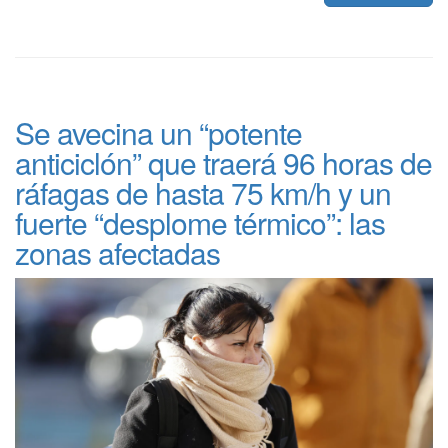
Se avecina un “potente
anticiclón” que traerá 96 horas de
ráfagas de hasta 75 km/h y un
fuerte “desplome térmico”: las
zonas afectadas