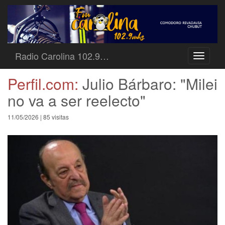
Radio Carolina 102.9…
Toggle
navigati
Perfil.com:
Julio Bárbaro: "Milei
no va a ser reelecto"
11/05/2026 | 85 visitas