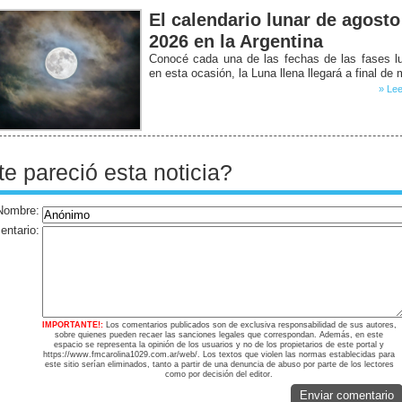
El calendario lunar de agosto
2026 en la Argentina
Conocé cada una de las fechas de las fases l
en esta ocasión, la Luna llena llegará a final de
» Lee
te pareció esta noticia?
Nombre:
ntario:
IMPORTANTE!:
Los comentarios publicados son de exclusiva responsabilidad de sus autores,
sobre quienes pueden recaer las sanciones legales que correspondan. Además, en este
espacio se representa la opinión de los usuarios y no de los propietarios de este portal y
https://www.fmcarolina1029.com.ar/web/. Los textos que violen las normas establecidas para
este sitio serían eliminados, tanto a partir de una denuncia de abuso por parte de los lectores
como por decisión del editor.
Enviar comentario