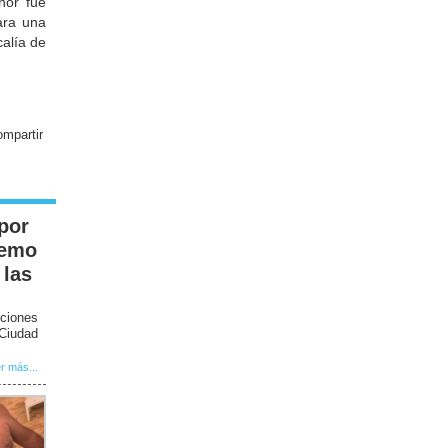
nor fue
ara una
alía de
 por
remo
 las
ciones
 Ciudad
r más...