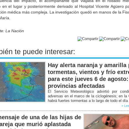
uencia del impacto, el acompañante que viajaba en el rodado me
do en el lugar y posteriormente derivado al Hospital Vicente Agüero p
ción médica más compleja. La investigación quedó en manos de la Fisc
María.
te: La Nación
ién te puede interesar:
Hay alerta naranja y amarilla
tormentas, vientos y frío ext
para este jueves 6 de agosto:
provincias afectadas
El Servicio Meteorológico advirtió por condi
adversas en el marco de la ciclogénesis; en la
habrá fuertes tormentas a lo largo de todo el día
» Lee
mensaje de una de las hijas de
pareja que murió aplastada