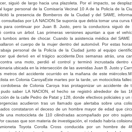
ecer, siguió de largo hacia una plazoleta. Por el impacto, se desplaz
l lugar personal de la Comisaría Vecinal 10 A de la Policía de la Ci
olicitó la presencia de Bomberos de la Ciudad y del SAME, informa
s consultadas por LA NACION.Se suponía que debía tomar una curva h
a para continuar por Juan B. Justo, pero la conductora siguió de 
ó contra un árbol. Las primeras versiones apuntan a que el vehíc
s tumbos antes de chocar. Cuando la asistencia médica del SAME l
 hallaron el cuerpo de la mujer dentro del automóvil. Por estas horas
rabaja personal de la Policía de la Ciudad junto al equipo científi
ecer qué derivó en el trágico accidente.Dos semanas atrás, una ca
contra una moto, perdió el control y terminó incrustada dentro
onaria ubicada en la intersección de las avenidas Juan B. Justo y Car
s metros del accidente ocurrido en la mañana de este miércoles.M
lista en Colonia CaroyaEste martes por la tarde, un motociclista fallec
 cordobesa de Colonia Caroya tras protagonizar un accidente de tr
pudo saber LA NACION, el hecho se registró alrededor de las 1
cción de la calle Pedro de Patat y 128, donde efectivos policiales y un 
rgencias acudieron tras un llamado que alertaba sobre una colis
mados constataron el deceso de un hombre mayor de edad que circ
de una motocicleta de 110 cilindradas acompañado por otro sujet
or causas que son materia de investigación, el rodado habría colisio
amioneta Toyota Corolla Cross conducida por un hombre de 4