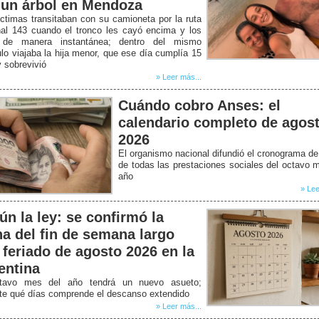
 un árbol en Mendoza
ctimas transitaban con su camioneta por la ruta
nal 143 cuando el tronco les cayó encima y los
de manera instantánea; dentro del mismo
lo viajaba la hija menor, que ese día cumplía 15
 sobrevivió
» Leer más...
Cuándo cobro Anses: el
calendario completo de agos
2026
El organismo nacional difundió el cronograma d
de todas las prestaciones sociales del octavo 
año
» Lee
ún la ley: se confirmó la
ha del fin de semana largo
 feriado de agosto 2026 en la
entina
tavo mes del año tendrá un nuevo asueto;
ate qué días comprende el descanso extendido
» Leer más...