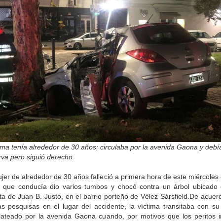
ima tenía alrededor de 30 años; circulaba por la avenida Gaona y debí
rva pero siguió derecho
jer de alrededor de 30 años falleció a primera hora de este miércoles
o que conducía dio varios tumbos y chocó contra un árbol ubicado
ta de Juan B. Justo, en el barrio porteño de Vélez Sársfield.De acuer
as pesquisas en el lugar del accidente, la víctima transitaba con su
plateado por la avenida Gaona cuando, por motivos que los peritos i