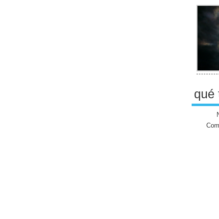
qué 
Come