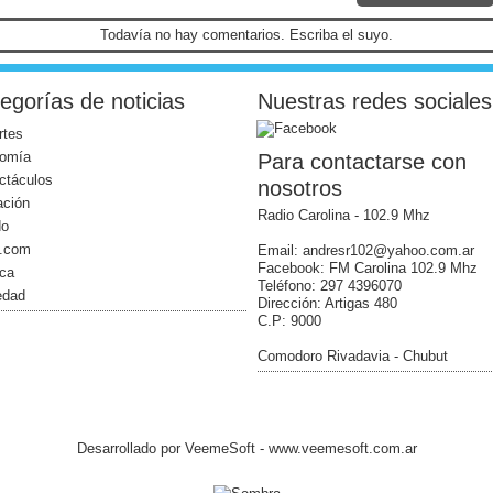
Todavía no hay comentarios. Escriba el suyo.
egorías de noticias
Nuestras redes sociales
rtes
omía
Para contactarse con
ctáculos
nosotros
ación
Radio Carolina - 102.9 Mhz
do
l.com
Email: andresr102@yahoo.com.ar
Facebook: FM Carolina 102.9 Mhz
ica
Teléfono: 297 4396070
edad
Dirección: Artigas 480
C.P: 9000
Comodoro Rivadavia - Chubut
Desarrollado por
VeemeSoft
- www.veemesoft.com.ar