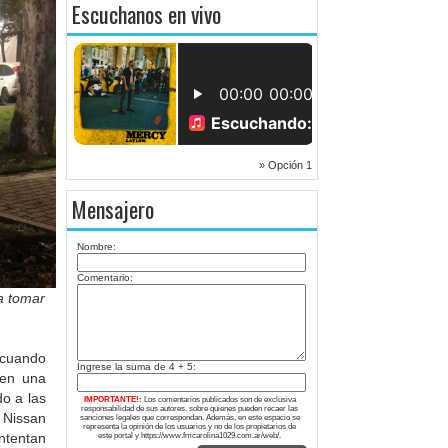
Escuchanos en vivo
» Opción 1
Mensajero
Nombre:
Comentario:
a tomar
 cuando
Ingrese la suma de 4 + 5:
 en una
do a las
IMPORTANTE!:
Los comentarios publicados son de exclusiva
responsabilidad de sus autores, sobre quienes pueden recaer las
 Nissan
sanciones legales que correspondan. Además, en este espacio se
representa la opinión de los usuarios y no de los propietarios de
ntentan
este portal y https://www.fmcarolina1029.com.ar/web/.