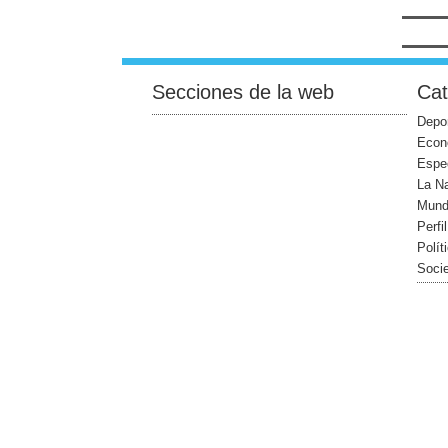
Secciones de la web
Cat
Depo
Econ
Espe
La N
Mun
Perfi
Polít
Soci