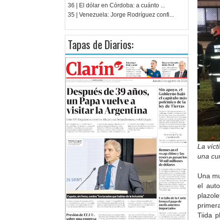
36 | El dólar en Córdoba: a cuánto ...
35 | Venezuela: Jorge Rodríguez confi...
Tapas de Diarios:
La víct
una cu
Una mu
el aut
plazole
primer
Tiida 