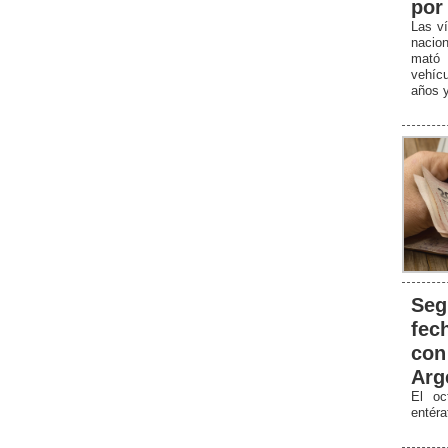
por
Las ví
nacio
mató 
vehícu
años y
Seg
fec
con
Arg
El oc
entér