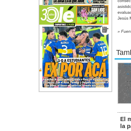
consec
asisti
evalua
Jesús 
» Fuen
Tamb
El 
la 