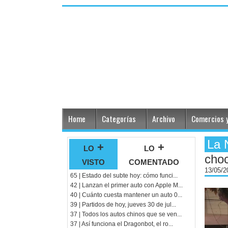
Home
Categorías
Archivo
Comercios y
La 
lo +
lo +
choc
visto
comentado
13/05/
65 | Estado del subte hoy: cómo funci...
42 | Lanzan el primer auto con Apple M...
40 | Cuánto cuesta mantener un auto 0...
39 | Partidos de hoy, jueves 30 de jul...
37 | Todos los autos chinos que se ven...
37 | Así funciona el Dragonbot, el ro...