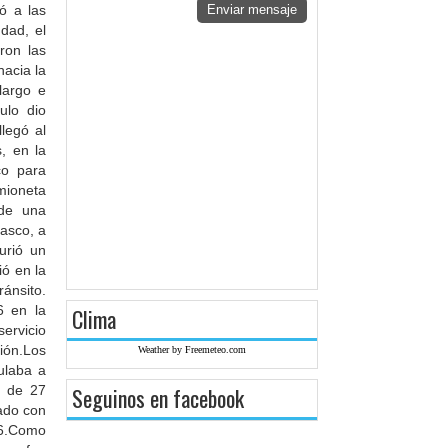
ó a las
Enviar mensaje
udad, el
ron las
acia la
largo e
ulo dio
legó al
, en la
co para
mioneta
 de una
rasco, a
urió un
ió en la
ánsito.
6 en la
Clima
servicio
ión.Los
Weather by Freemeteo.com
ulaba a
o de 27
Seguinos en facebook
nado con
6.Como