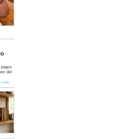
to
e pagos
mes del
r más...