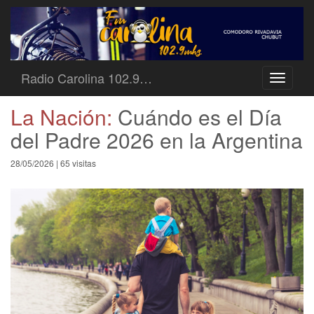
Radio Carolina 102.9…
Toggle
navigati
La Nación:
Cuándo es el Día
del Padre 2026 en la Argentina
28/05/2026 | 65 visitas