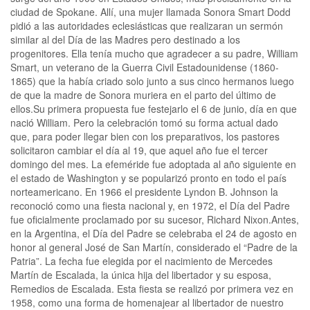
ciudad de Spokane. Allí, una mujer llamada Sonora Smart Dodd
pidió a las autoridades eclesiásticas que realizaran un sermón
similar al del Día de las Madres pero destinado a los
progenitores. Ella tenía mucho que agradecer a su padre, William
Smart, un veterano de la Guerra Civil Estadounidense (1860-
1865) que la había criado solo junto a sus cinco hermanos luego
de que la madre de Sonora muriera en el parto del último de
ellos.Su primera propuesta fue festejarlo el 6 de junio, día en que
nació William. Pero la celebración tomó su forma actual dado
que, para poder llegar bien con los preparativos, los pastores
solicitaron cambiar el día al 19, que aquel año fue el tercer
domingo del mes. La efeméride fue adoptada al año siguiente en
el estado de Washington y se popularizó pronto en todo el país
norteamericano. En 1966 el presidente Lyndon B. Johnson la
reconoció como una fiesta nacional y, en 1972, el Día del Padre
fue oficialmente proclamado por su sucesor, Richard Nixon.Antes,
en la Argentina, el Día del Padre se celebraba el 24 de agosto en
honor al general José de San Martín, considerado el “Padre de la
Patria”. La fecha fue elegida por el nacimiento de Mercedes
Martín de Escalada, la única hija del libertador y su esposa,
Remedios de Escalada. Esta fiesta se realizó por primera vez en
1958, como una forma de homenajear al libertador de nuestro