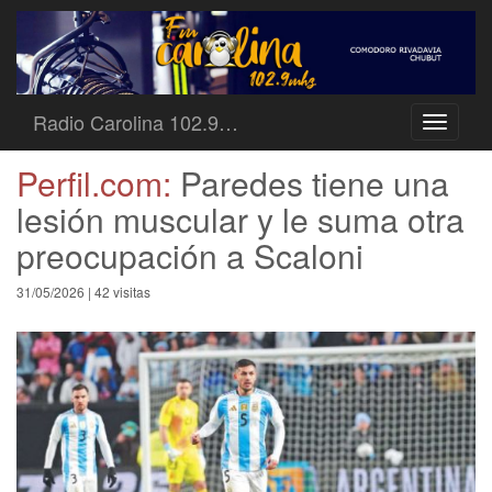
Radio Carolina 102.9…
Toggle
navigati
Perfil.com:
Paredes tiene una
lesión muscular y le suma otra
preocupación a Scaloni
31/05/2026 | 42 visitas