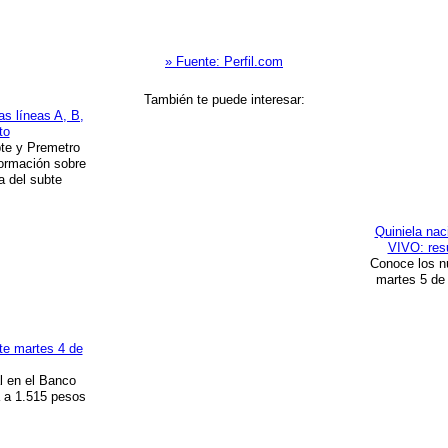
» Fuente: Perfil.com
También te puede interesar:
as líneas A, B,
to
bte y Premetro
formación sobre
a del subte
Quiniela nac
VIVO: resu
Conoce los n
martes 5 de
te martes 4 de
al en el Banco
 a 1.515 pesos