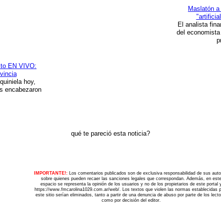
Maslatón a 
"artific
El analista fin
del economista 
p
osto EN VIVO:
vincia
uiniela hoy,
es encabezaron
qué te pareció esta noticia?
IMPORTANTE!:
Los comentarios publicados son de exclusiva responsabilidad de sus auto
sobre quienes pueden recaer las sanciones legales que correspondan. Además, en est
espacio se representa la opinión de los usuarios y no de los propietarios de este portal 
https://www.fmcarolina1029.com.ar/web/. Los textos que violen las normas establecidas 
este sitio serían eliminados, tanto a partir de una denuncia de abuso por parte de los lect
como por decisión del editor.