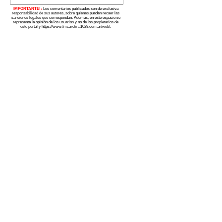
IMPORTANTE!:
Los comentarios publicados son de exclusiva
responsabilidad de sus autores, sobre quienes pueden recaer las
sanciones legales que correspondan. Además, en este espacio se
representa la opinión de los usuarios y no de los propietarios de
este portal y https://www.fmcarolina1029.com.ar/web/.