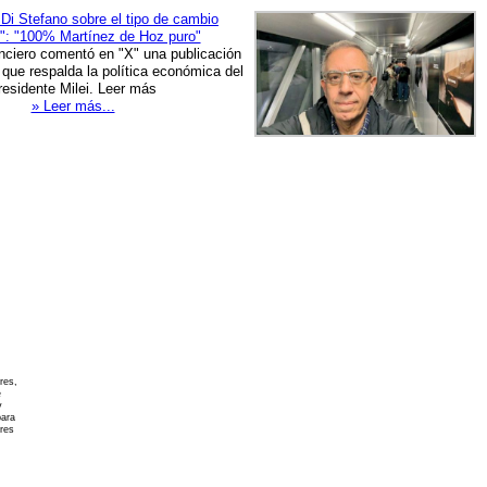
Di Stefano sobre el tipo de cambio
ial": "100% Martínez de Hoz puro"
anciero comentó en "X" una publicación
que respalda la política económica del
residente Milei. Leer más
» Leer más...
res,
e
y
para
ores